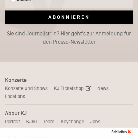
ABONNIEREN
Sie sind Journalist*in?
Hier geht's zur Anmeldung für
den Presse-Newsletter
Konzerte
KJ Ticketshop
Konzerte und Shows
News
Locations
About KJ
Portrait
KJ60
Team
Keychange
Jobs
Schließen