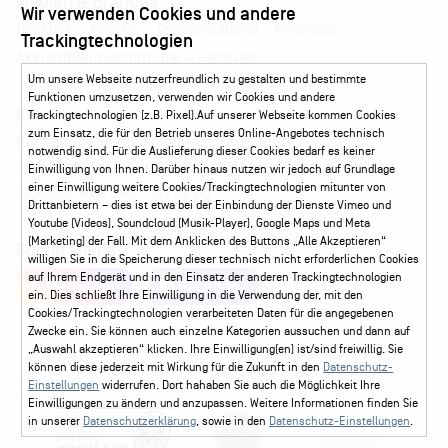
Medien & Branche
Wir verwenden Cookies und andere
Pressematerial – Festivals
Booking
Presse
Trackingtechnologien
Akkreditierungsformular – Festivals
Um unsere Webseite nutzerfreundlich zu gestalten und bestimmte
Funktionen umzusetzen, verwenden wir Cookies und andere
Service
Trackingtechnologien (z.B. Pixel).Auf unserer Webseite kommen Cookies
zum Einsatz, die für den Betrieb unseres Online-Angebotes technisch
Kontakt
Leichte Sprache
FAQ / Hilfe
notwendig sind. Für die Auslieferung dieser Cookies bedarf es keiner
Ticketshop Hamburg
Gutscheine
Callback-Service
Einwilligung von Ihnen. Darüber hinaus nutzen wir jedoch auf Grundlage
einer Einwilligung weitere Cookies/Trackingtechnologien mitunter von
Ticketservice
040 - 413 22 60
Drittanbietern – dies ist etwa bei der Einbindung der Dienste Vimeo und
Youtube (Videos), Soundcloud (Musik-Player), Google Maps und Meta
(Marketing) der Fall. Mit dem Anklicken des Buttons „Alle Akzeptieren“
Social Media
willigen Sie in die Speicherung dieser technisch nicht erforderlichen Cookies
auf Ihrem Endgerät und in den Einsatz der anderen Trackingtechnologien
Instagram
Facebook
ein. Dies schließt Ihre Einwilligung in die Verwendung der, mit den
Cookies/Trackingtechnologien verarbeiteten Daten für die angegebenen
Zwecke ein. Sie können auch einzelne Kategorien aussuchen und dann auf
„Auswahl akzeptieren“ klicken. Ihre Einwilligung(en) ist/sind freiwillig. Sie
können diese jederzeit mit Wirkung für die Zukunft in den
Datenschutz-
Einstellungen
widerrufen. Dort hahaben Sie auch die Möglichkeit Ihre
Einwilligungen zu ändern und anzupassen. Weitere Informationen finden Sie
in unserer
Datenschutzerklärung
, sowie in den
Datenschutz-Einstellungen
.