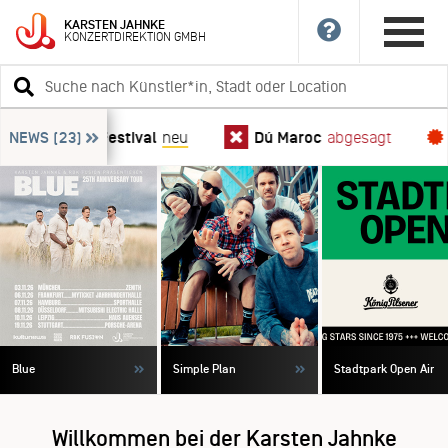
News-Ticker
KARSTEN
JAHNKE
KONZERTDIREKTION
GMBH
überspringen
Suchbegriff
eingeben
Amplifire Festival
NEWS
(23)
neu
Dú Maroc
abgesagt
Tic
Blue
Simple Plan
Stadtpark Open Air
Willkommen bei der Karsten Jahnke