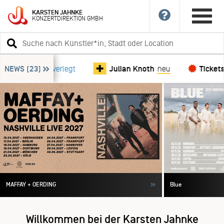
News-Ticker
KARSTEN
JAHNKE
KONZERTDIREKTION
GMBH
überspringen
Suchbegriff
eingeben
Chinchilla
NEWS
(23)
verlegt
Julian Knoth
neu
Ticketsho
MAFFAY + OERDING
Blue
Willkommen bei der Karsten Jahnke