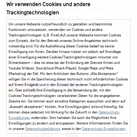
Medien & Branche
Wir verwenden Cookies und andere
Pressematerial – Festivals
Booking
Presse
Trackingtechnologien
Akkreditierungsformular – Festivals
Um unsere Webseite nutzerfreundlich zu gestalten und bestimmte
Funktionen umzusetzen, verwenden wir Cookies und andere
Service
Trackingtechnologien (z.B. Pixel).Auf unserer Webseite kommen Cookies
zum Einsatz, die für den Betrieb unseres Online-Angebotes technisch
Kontakt
Leichte Sprache
FAQ / Hilfe
notwendig sind. Für die Auslieferung dieser Cookies bedarf es keiner
Ticketshop Hamburg
Gutscheine
Callback-Service
Einwilligung von Ihnen. Darüber hinaus nutzen wir jedoch auf Grundlage
einer Einwilligung weitere Cookies/Trackingtechnologien mitunter von
Ticketservice
040 - 413 22 60
Drittanbietern – dies ist etwa bei der Einbindung der Dienste Vimeo und
Youtube (Videos), Soundcloud (Musik-Player), Google Maps und Meta
(Marketing) der Fall. Mit dem Anklicken des Buttons „Alle Akzeptieren“
Social Media
willigen Sie in die Speicherung dieser technisch nicht erforderlichen Cookies
auf Ihrem Endgerät und in den Einsatz der anderen Trackingtechnologien
Instagram
Facebook
ein. Dies schließt Ihre Einwilligung in die Verwendung der, mit den
Cookies/Trackingtechnologien verarbeiteten Daten für die angegebenen
Zwecke ein. Sie können auch einzelne Kategorien aussuchen und dann auf
„Auswahl akzeptieren“ klicken. Ihre Einwilligung(en) ist/sind freiwillig. Sie
können diese jederzeit mit Wirkung für die Zukunft in den
Datenschutz-
Einstellungen
widerrufen. Dort hahaben Sie auch die Möglichkeit Ihre
Einwilligungen zu ändern und anzupassen. Weitere Informationen finden Sie
in unserer
Datenschutzerklärung
, sowie in den
Datenschutz-Einstellungen
.