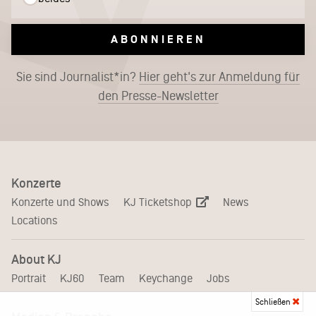
ABONNIEREN
Sie sind Journalist*in?
Hier geht's zur Anmeldung für
den Presse-Newsletter
Konzerte
KJ Ticketshop
Konzerte und Shows
News
Locations
About KJ
Portrait
KJ60
Team
Keychange
Jobs
Schließen