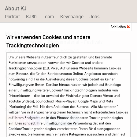
About KJ
Portrait
KJ60
Team
Keychange
Jobs
Schließen
Medien & Branche
Wir verwenden Cookies und andere
Pressematerial – Festivals
Booking
Presse
Trackingtechnologien
Akkreditierungsformular – Festivals
Um unsere Webseite nutzerfreundlich zu gestalten und bestimmte
Funktionen umzusetzen, verwenden wir Cookies und andere
Service
Trackingtechnologien (z.B. Pixel).Auf unserer Webseite kommen Cookies
zum Einsatz, die für den Betrieb unseres Online-Angebotes technisch
Kontakt
Leichte Sprache
FAQ / Hilfe
notwendig sind. Für die Auslieferung dieser Cookies bedarf es keiner
Ticketshop Hamburg
Gutscheine
Callback-Service
Einwilligung von Ihnen. Darüber hinaus nutzen wir jedoch auf Grundlage
einer Einwilligung weitere Cookies/Trackingtechnologien mitunter von
Ticketservice
040 - 413 22 60
Drittanbietern – dies ist etwa bei der Einbindung der Dienste Vimeo und
Youtube (Videos), Soundcloud (Musik-Player), Google Maps und Meta
(Marketing) der Fall. Mit dem Anklicken des Buttons „Alle Akzeptieren“
Social Media
willigen Sie in die Speicherung dieser technisch nicht erforderlichen Cookies
auf Ihrem Endgerät und in den Einsatz der anderen Trackingtechnologien
Instagram
Facebook
ein. Dies schließt Ihre Einwilligung in die Verwendung der, mit den
Cookies/Trackingtechnologien verarbeiteten Daten für die angegebenen
Zwecke ein. Sie können auch einzelne Kategorien aussuchen und dann auf