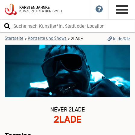
KARSTEN
JAHNKE
KONZERTDIREKTION
GMBH
Suchbegriff
eingeben
Startseite
Konzerte und Shows
>
>
2LADE
kj.de/Qfz
NEVER 2LADE
2LADE