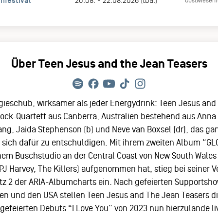
nfestival
20.08. - 22.08.2026 (tba.)
Obstwiesenf
Über Teen Jesus and the Jean Teasers
gieschub, wirksamer als jeder Energydrink: Teen Jesus and 
Rock-Quartett aus Canberra, Australien bestehend aus Anna R
ang, Jaida Stephenson (b) und Neve van Boxsel (dr), das ga
ne sich dafür zu entschuldigen. Mit ihrem zweiten Album “G
nem Buschstudio an der Central Coast von New South Wales
 PJ Harvey, The Killers) aufgenommen hat, stieg bei seiner 
z 2 der ARIA-Albumcharts ein. Nach gefeierten Supportsho
lien und den USA stellen Teen Jesus and The Jean Teasers 
gefeierten Debuts “I Love You” von 2023 nun hierzulande liv