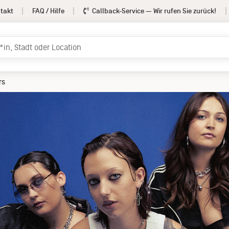
takt
FAQ / Hilfe
Callback-Service
— Wir rufen Sie zurück!
nd the Jean Teasers
Termine
Info
rmation
rs