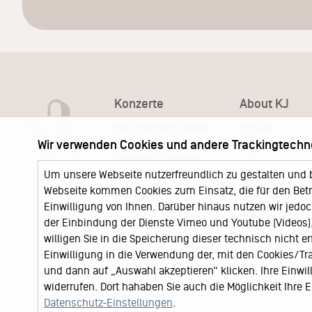
Konzerte
About KJ
Konzerte und Shows
Portrait
Wir verwenden Cookies und andere Trackingtechn
KJ Ticketshop
KJ60
Unser neuer Ticketshop
Team
Um unsere Webseite nutzerfreundlich zu gestalten und 
News
Webseite kommen Cookies zum Einsatz, die für den Betri
Keychange
Locations
Einwilligung von Ihnen. Darüber hinaus nutzen wir jedoc
Jobs
der Einbindung der Dienste Vimeo und Youtube (Videos), 
willigen Sie in die Speicherung dieser technisch nicht e
Einwilligung in die Verwendung der, mit den Cookies/T
und dann auf „Auswahl akzeptieren“ klicken. Ihre Einwilli
widerrufen. Dort hahaben Sie auch die Möglichkeit Ihre
Datenschutz-Einstellungen
.