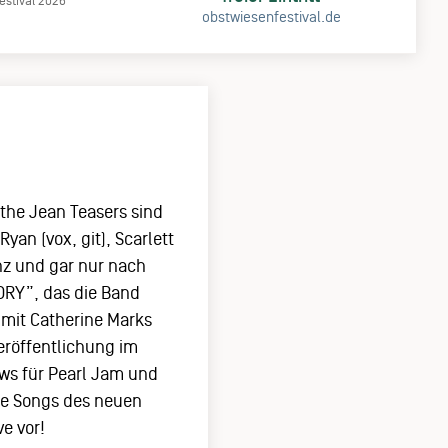
estival 2026
obstwiesenfestival.de
the Jean Teasers sind
yan (vox, git), Scarlett
nz und gar nur nach
LORY”, das die Band
 mit Catherine Marks
Veröffentlichung im
ws für Pearl Jam und
die Songs des neuen
e vor!