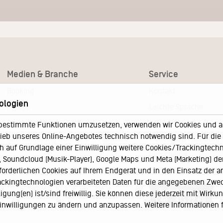
Medien & Branche
Service
Booking
Kontakt
ologien
Presse
Leichte Sprache
Pressematerial – Festivals
FAQ / Hilfe
bestimmte Funktionen umzusetzen, verwenden wir Cookies und and
eb unseres Online-Angebotes technisch notwendig sind. Für die A
Akkreditierungsformular – Festivals
Ticketshop Hamburg
h auf Grundlage einer Einwilligung weitere Cookies/Trackingtechno
Gutscheine
Soundcloud (Musik-Player), Google Maps und Meta (Marketing) der 
Callback-Service
rforderlichen Cookies auf Ihrem Endgerät und in den Einsatz der a
rackingtechnologien verarbeiteten Daten für die angegebenen Zwe
Ticketservice
gung(en) ist/sind freiwillig. Sie können diese jederzeit mit Wirku
040 - 413 22 60
 Einwilligungen zu ändern und anzupassen. Weitere Informationen 