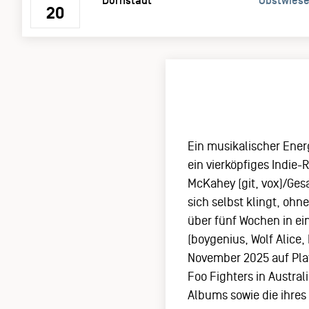
Dornstadt
Obstwiese
20
Ein musikalischer Ener
ein vierköpfiges Indie-
McKahey (git, vox)/Ges
sich selbst klingt, oh
über fünf Wochen in ei
(boygenius, Wolf Alice,
November 2025 auf Plat
Foo Fighters in Austra
Albums sowie die ihres 