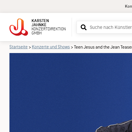
Kon
KARSTEN
Suchbegriff
JAHNKE
KONZERTDIREKTION
eingeben
GMBH
Teen Jesus a
Startseite
Konzerte und Shows
>
>
Teen Jesus and the Jean Tease