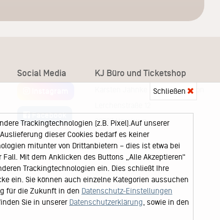
Social Media
KJ Büro und Ticketshop
Karsten Jahnke Konzertdirektion
Instagram
Schließen
Lerchenstraße 12
Facebook
22767 Hamburg
ere Trackingtechnologien (z.B. Pixel).Auf unserer
uslieferung dieser Cookies bedarf es keiner
logien mitunter von Drittanbietern – dies ist etwa bei
Fall. Mit dem Anklicken des Buttons „Alle Akzeptieren“
nderen Trackingtechnologien ein. Dies schließt Ihre
cke ein. Sie können auch einzelne Kategorien aussuchen
ng für die Zukunft in den
Datenschutz-Einstellungen
finden Sie in unserer
Datenschutzerklärung
, sowie in den